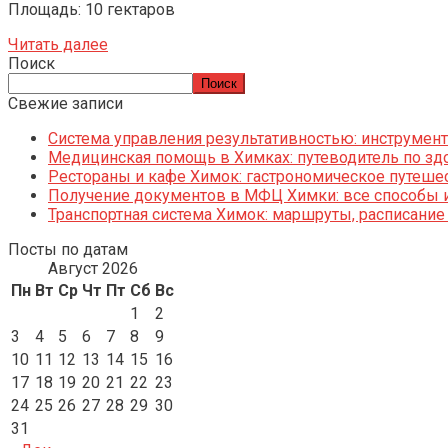
Площадь: 10 гектаров
Читать далее
Поиск
Поиск
Свежие записи
Система управления результативностью: инструменты
Медицинская помощь в Химках: путеводитель по зд
Рестораны и кафе Химок: гастрономическое путешес
Получение документов в МФЦ Химки: все способы и
Транспортная система Химок: маршруты, расписание
Посты по датам
Август 2026
Пн
Вт
Ср
Чт
Пт
Сб
Вс
1
2
3
4
5
6
7
8
9
10
11
12
13
14
15
16
17
18
19
20
21
22
23
24
25
26
27
28
29
30
31