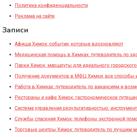
Политика конфиденциальности
Реклама на сайте
Записи
Афиша Химок: события, которые вдохновляют
Медицинская помощь в Химках: путеводитель по зд
Парки Химок: маршруты для идеального городского
Получение документов в МФЦ Химки: все способы и
Работа в Химках: путеводитель по вакансиям и воз
Рестораны и кафе Химок: гастрономическое путешес
Система управления результативностью: инструменты
Службы спасения Химок: телефоны экстренной помо
Торговые центры Химок: путеводитель по лучшим м