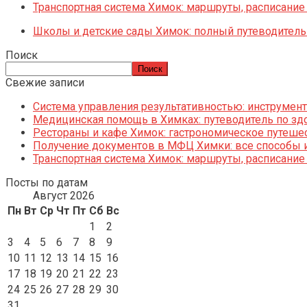
Транспортная система Химок: маршруты, расписание
Школы и детские сады Химок: полный путеводитель
Поиск
Поиск
Свежие записи
Система управления результативностью: инструменты
Медицинская помощь в Химках: путеводитель по зд
Рестораны и кафе Химок: гастрономическое путешес
Получение документов в МФЦ Химки: все способы и
Транспортная система Химок: маршруты, расписание
Посты по датам
Август 2026
Пн
Вт
Ср
Чт
Пт
Сб
Вс
1
2
3
4
5
6
7
8
9
10
11
12
13
14
15
16
17
18
19
20
21
22
23
24
25
26
27
28
29
30
31