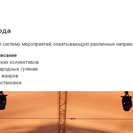
ода
ю систему мероприятий, охватывающую различные направл
писание
ских коллективов
ародные гуляния
 жанров
остановки