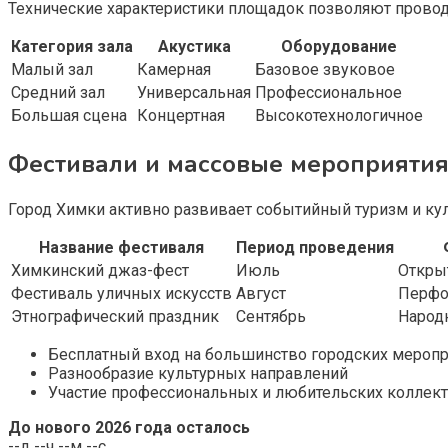
Технические характеристики площадок позволяют провод
Категория зала
Акустика
Оборудование
Малый зал
Камерная
Базовое звуковое
Средний зал
Универсальная
Профессиональное
Большая сцена
Концертная
Высокотехнологичное
Фестивали и массовые мероприятия
Город Химки активно развивает событийный туризм и ку
Название фестиваля
Период проведения
Химкинский джаз-фест
Июль
Откры
Фестиваль уличных искусств
Август
Перфо
Этнографический праздник
Сентябрь
Народ
Бесплатный вход на большинство городских мероп
Разнообразие культурных направлений
Участие профессиональных и любительских коллек
До нового 2026 года осталось
--
д
--
ч
--
м
--
с