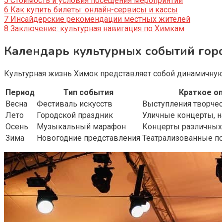
5
Стоимость и условия посещения мероприятий
6
Как купить билеты: онлайн-сервисы и кассы
7
Инсайдерские рекомендации местных жителей
8
Заключение: культурная навигация по Химкам
Календарь культурных событий гор
Культурная жизнь Химок представляет собой динамичну
Период
Тип события
Краткое о
Весна
Фестиваль искусств
Выступления творче
Лето
Городской праздник
Уличные концерты, н
Осень
Музыкальный марафон
Концерты различных
Зима
Новогодние представления
Театрализованные п