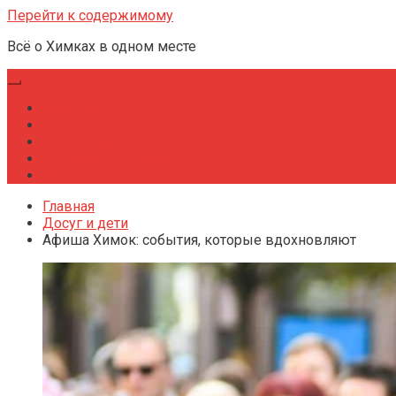
Перейти к содержимому
Всё о Химках в одном месте
Главная
Город
Досуг и дети
Здоровье и услуги
Результативность
Главная
Досуг и дети
Афиша Химок: события, которые вдохновляют