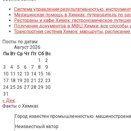
Система управления результативностью: инструменты
Медицинская помощь в Химках: путеводитель по зд
Рестораны и кафе Химок: гастрономическое путешес
Получение документов в МФЦ Химки: все способы и
Транспортная система Химок: маршруты, расписание
Посты по датам
Август 2026
Пн
Вт
Ср
Чт
Пт
Сб
Вс
1
2
3
4
5
6
7
8
9
10
11
12
13
14
15
16
17
18
19
20
21
22
23
24
25
26
27
28
29
30
31
« Дек
Факты о Химках
Город известен промышленностью: машиностроение
Неизвестный автор