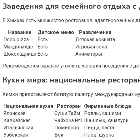
Заведения для семейного отдыха с
В Химках есть множество ресторанов, адаптированных дл
Название
Детское меню
Развлечения
Dodo pizza
Есть
Детская комната
Макдоналдс
Есть
Игровая зона
Шоколадница
Есть
Аниматоры
Рекомендуется заранее уточнять условия посещения с де
Кухни мира: национальные рестора
Химки представляют богатую палитру международных ку
Национальная кухня
Ресторан
Фирменные блюда
Японская
Суши Тайм
Роллы, сашими
Кавказская
Чайхона №1
Шашлык, хачапури
Итальянская
Помидоро
Пицца, паста
Узбекская
Бек
Плов, шурпа