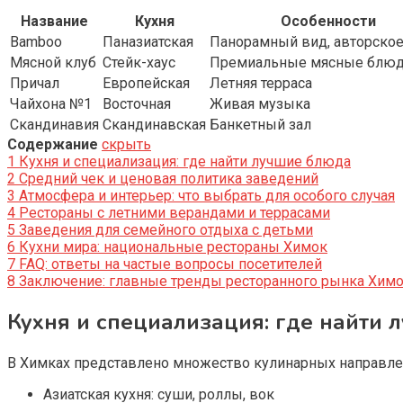
Название
Кухня
Особенности
Bamboo
Паназиатская
Панорамный вид, авторско
Мясной клуб
Стейк-хаус
Премиальные мясные блю
Причал
Европейская
Летняя терраса
Чайхона №1
Восточная
Живая музыка
Скандинавия
Скандинавская
Банкетный зал
Содержание
скрыть
1
Кухня и специализация: где найти лучшие блюда
2
Средний чек и ценовая политика заведений
3
Атмосфера и интерьер: что выбрать для особого случая
4
Рестораны с летними верандами и террасами
5
Заведения для семейного отдыха с детьми
6
Кухни мира: национальные рестораны Химок
7
FAQ: ответы на частые вопросы посетителей
8
Заключение: главные тренды ресторанного рынка Хим
Кухня и специализация: где найти 
В Химках представлено множество кулинарных направле
Азиатская кухня: суши, роллы, вок